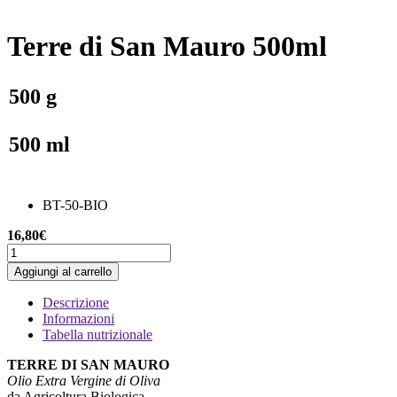
Terre di San Mauro 500ml
500 g
500 ml
BT-50-BIO
16,80
€
Terre
di
Aggiungi al carrello
San
Mauro
Descrizione
500ml
Informazioni
quantità
Tabella nutrizionale
TERRE DI SAN MAURO
Olio Extra Vergine di Oliva
da Agricoltura Biologica