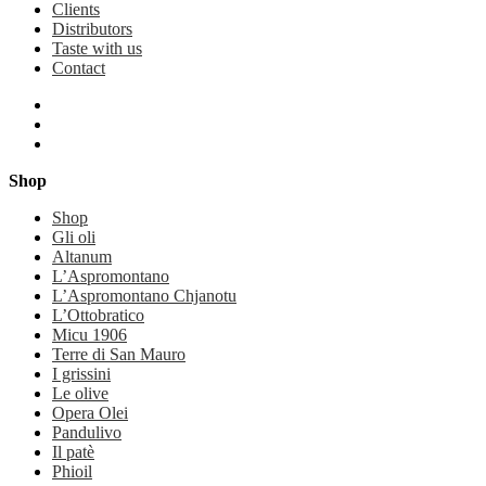
Clients
Distributors
Taste with us
Contact
Shop
Shop
Gli oli
Altanum
L’Aspromontano
L’Aspromontano Chjanotu
L’Ottobratico
Micu 1906
Terre di San Mauro
I grissini
Le olive
Opera Olei
Pandulivo
Il patè
Phioil