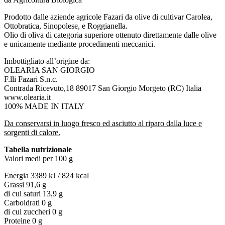
Prodotto dalle aziende agricole Fazari da olive di cultivar Carolea,
Ottobratica, Sinopolese, e Roggianella.
Olio di oliva di categoria superiore ottenuto direttamente dalle olive
e unicamente mediante procedimenti meccanici.
Imbottigliato all’origine da:
OLEARIA SAN GIORGIO
F.lli Fazari S.n.c.
Contrada Ricevuto,18 89017 San Giorgio Morgeto (RC) Italia
www.olearia.it
100% MADE IN ITALY
Da conservarsi in luogo fresco ed asciutto al riparo dalla luce e
sorgenti di calore.
Tabella nutrizionale
Valori medi per 100 g
Energia 3389 kJ / 824 kcal
Grassi 91,6 g
di cui saturi 13,9 g
Carboidrati 0 g
di cui zuccheri 0 g
Proteine 0 g