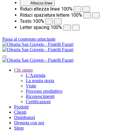
Altezza linee
Riduci altezza linee
100
%
Riduci spaziatura lettere
100
%
Testo
100
%
Letter spacing
100
%
Passa al contenuto principale
Chi siamo
L’Azienda
La nostra storia
Visite
Processo produttivo
Riconoscimenti
Certificazioni
Prodotti
Clienti
Distributori
Degusta con noi
Shop