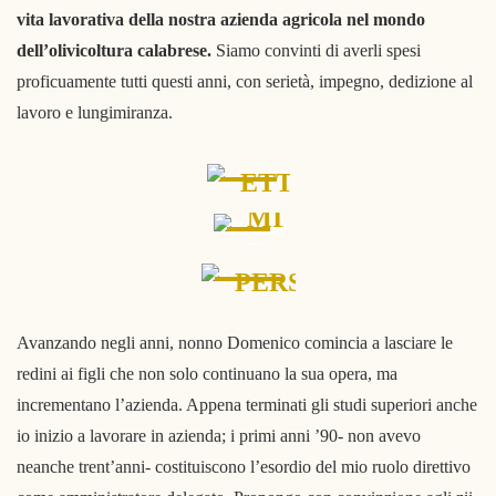
vita lavorativa della nostra azienda agricola nel mondo
dell’olivicoltura calabrese.
Siamo convinti di averli spesi
proficuamente tutti questi anni, con serietà, impegno, dedizione al
lavoro e lungimiranza.
140
25
ETTARI
TERRENI
MILA
40
PIANTE
D’ULIVO
PERSONE
STAFF
Avanzando negli anni, nonno Domenico comincia a lasciare le
redini ai figli che non solo continuano la sua opera, ma
incrementano l’azienda. Appena terminati gli studi superiori anche
io inizio a lavorare in azienda; i primi anni ’90- non avevo
neanche trent’anni- costituiscono l’esordio del mio ruolo direttivo