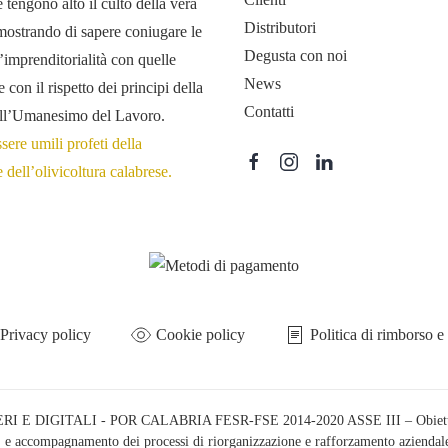
e tengono alto il culto della vera
Distributori
 mostrando di sapere coniugare le
Degusta con noi
’imprenditorialità con quelle
News
e con il rispetto dei principi della
Contatti
dell’Umanesimo del Lavoro.
ere umili profeti della
 dell’olivicoltura calabrese.
Privacy policy
Cookie policy
Politica di rimborso e
 E DIGITALI - POR CALABRIA FESR-FSE 2014-2020 ASSE III – Obiettivo spec
li, e accompagnamento dei processi di riorganizzazione e rafforzamento azien