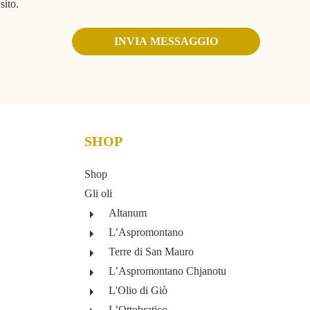
sito.
INVIA MESSAGGIO
SHOP
Shop
Gli oli
Altanum
L’Aspromontano
Terre di San Mauro
L’Aspromontano Chjanotu
L'Olio di Giò
L’Ottobratico