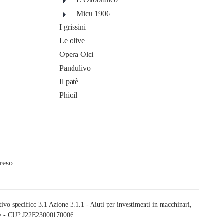
Micu 1906
I grissini
Le olive
Opera Olei
Pandulivo
Il patè
Phioil
 reso
ifico 3.1 Azione 3.1.1 - Aiuti per investimenti in macchinari,
dale - CUP J22E23000170006