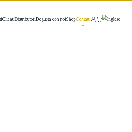
ti
Clienti
Distributori
Degusta con noi
Shop
Contatti