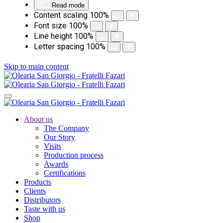
Read mode
Content scaling
100
%
Font size
100
%
Line height
100
%
Letter spacing
100
%
Skip to main content
About us
The Company
Our Story
Visits
Production process
Awards
Certifications
Products
Clients
Distributors
Taste with us
Shop