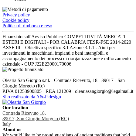
Privacy policy
Cookie policy
Politica di rimborso e reso
Finanziato sull'Avviso Pubblico COMPETITIVITÀ MERCATI
ESTERI E DIGITALI - POR CALABRIA FESR-FSE 2014-2020
ASSE III – Obiettivo specifico 3.1 Azione 3.1.1 - Aiuti per
investimenti in macchinari, impianti e beni intangibili, e
accompagnamento dei processi di riorganizzazione e rafforzamento
aziendale - CUP J22E23000170006
Olearia San Giorgio s.r.l. - Contrada Ricevuto, 18 - 89017 - San
Giorgio Morgeto (Rc)
P.IVA 01253900805 - REA 121209 - oleariasangiorgio@legalmail.it
Sito realizzato da A&-P design
Our location
Contrada Ricevuto 18,
89017, San Giorgio Morgeto (RC)
Italy
About us
We would like to be proud guardians of ancient traditions that hold