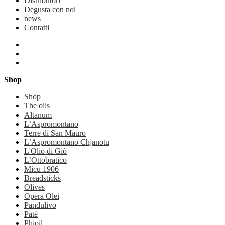
Distributori
Degusta con noi
news
Contatti
Shop
Shop
The oils
Altanum
L’Aspromontano
Terre di San Mauro
L’Aspromontano Chjanotu
L'Olio di Giò
L’Ottobratico
Micu 1906
Breadsticks
Olives
Opera Olei
Pandulivo
Patè
Phioil