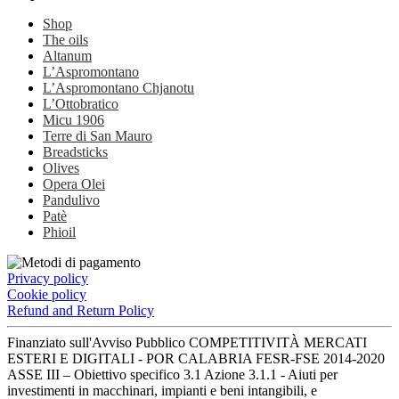
Shop
The oils
Altanum
L’Aspromontano
L’Aspromontano Chjanotu
L’Ottobratico
Micu 1906
Terre di San Mauro
Breadsticks
Olives
Opera Olei
Pandulivo
Patè
Phioil
Privacy policy
Cookie policy
Refund and Return Policy
Finanziato sull'Avviso Pubblico COMPETITIVITÀ MERCATI
ESTERI E DIGITALI - POR CALABRIA FESR-FSE 2014-2020
ASSE III – Obiettivo specifico 3.1 Azione 3.1.1 - Aiuti per
investimenti in macchinari, impianti e beni intangibili, e